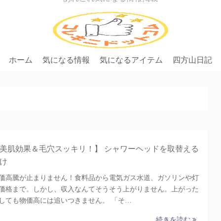
ホーム
気になる情報
気になるアイテム
四方山日記
健康
家電
ヘアケア
アイテム
ショッピング
美肌効果＆毛穴スッキリ！】 シャワーヘッドを取替える
け
価高騰が止まりません！食料品から電気ガス水道、ガソリンや灯
価格まで。しかし、収入なんてそうそう上がりません。上がった
しても物価高には追いつきません。 「そ…
続きを読む