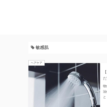
コ
ン
テ
ン
ツ
へ
ス
キ
敏感肌
ッ
プ
ヘアケア
【
だ
物
油
と